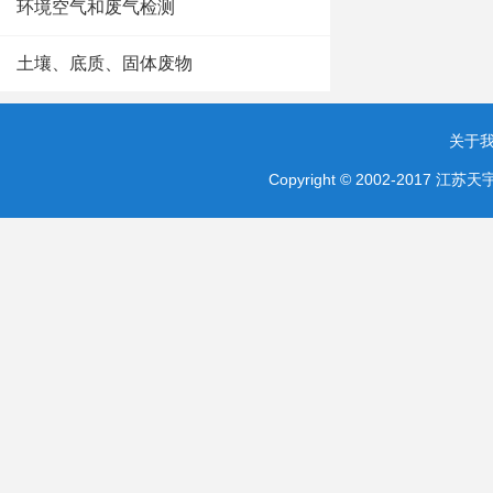
环境空气和废气检测
土壤、底质、固体废物
关于
Copyright © 2002-201