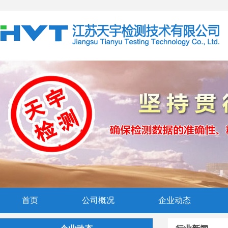
首页
公司概况
企业动态