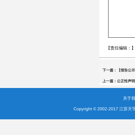
【责任编辑：
下一篇：
【报告公示
上一篇：
公正性声明
关于
Copyright © 2002-201